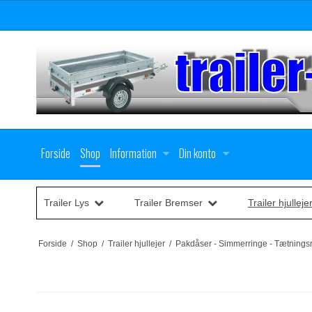
Forside
Shop
Information
Din konto
Trailer Lys
Trailer Bremser
Trailer hjulleje
Forside
/
Shop
/
Trailer hjullejer
/
Pakdåser - Simmerringe - Tætnings