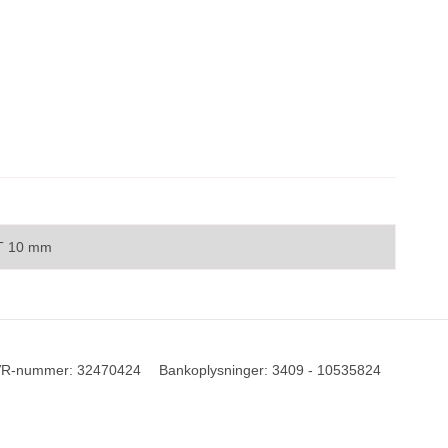
x T 10 mm
R-nummer
:
32470424
Bankoplysninger
:
3409 - 10535824