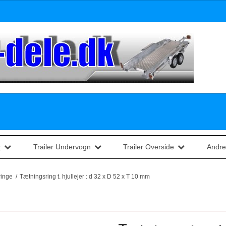
r
Trailer Undervogn
Trailer Overside
Andre
ringe
/
Tætningsring t. hjullejer : d 32 x D 52 x T 10 mm