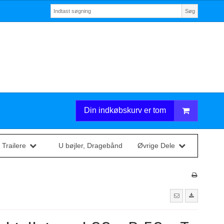
Søg
Din indkøbskurv er tom
 Trailere
U bøjler, Dragebånd
Øvrige Dele