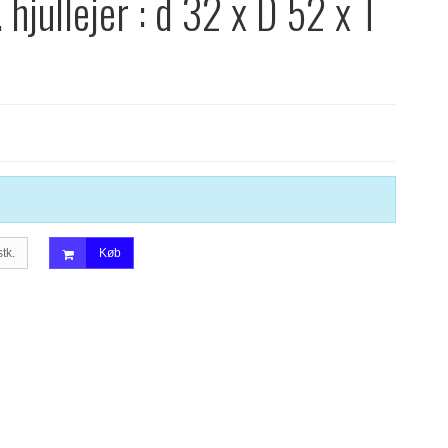
 hjullejer : d 32 x D 52 x T
stk.
Køb