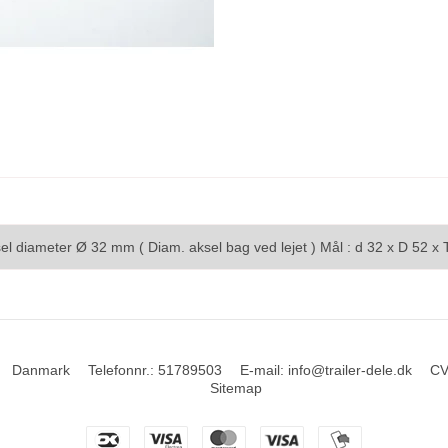
aksel diameter Ø 32 mm ( Diam. aksel bag ved lejet ) Mål : d 32 x D 52 
Danmark
Telefonnr.
:
51789503
E-mail
:
info@trailer-dele.dk
CV
Sitemap