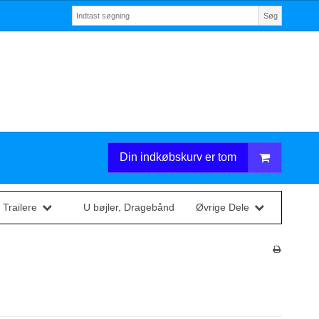
Søg
Din indkøbskurv er tom
 Trailere
U bøjler, Dragebånd
Øvrige Dele