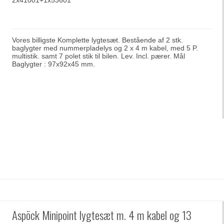
2x41001+1x53601
Vores billigste Komplette lygtesæt. Bestående af 2 stk.
baglygter med nummerpladelys og 2 x 4 m kabel, med 5 P.
multistik. samt 7 polet stik til bilen. Lev. Incl. pærer. Mål
Baglygter : 97x92x45 mm.
Aspöck Minipoint lygtesæt m. 4 m kabel og 13