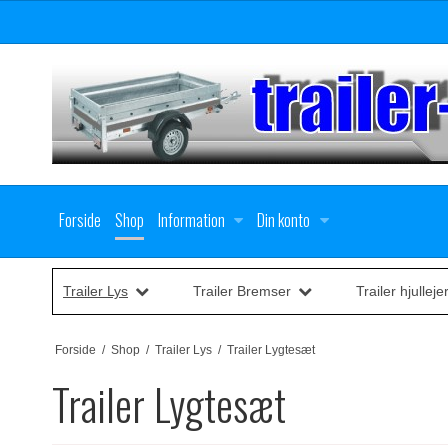
Forside
Shop
Information
Din konto
Trailer Lys
Trailer Bremser
Trailer hjulleje
Forside
/
Shop
/
Trailer Lys
/
Trailer Lygtesæt
Trailer Lygtesæt