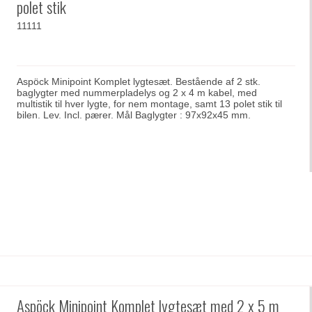
polet stik
11111
Aspöck Minipoint Komplet lygtesæt. Bestående af 2 stk.
baglygter med nummerpladelys og 2 x 4 m kabel, med
multistik til hver lygte, for nem montage, samt 13 polet stik til
bilen. Lev. Incl. pærer. Mål Baglygter : 97x92x45 mm.
Aspöck Minipoint Komplet lygtesæt med 2 x 5 m