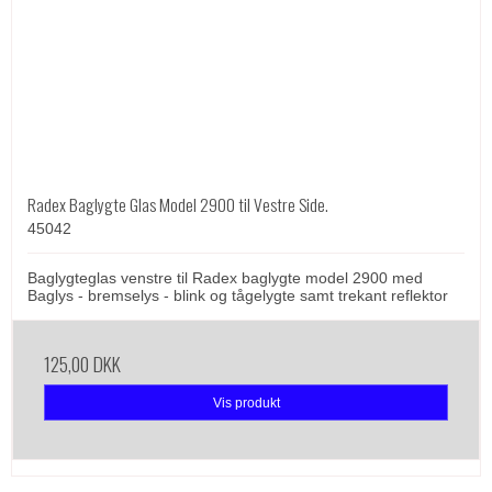
Radex Baglygte Glas Model 2900 til Vestre Side.
45042
Baglygteglas venstre til Radex baglygte model 2900 med
Baglys - bremselys - blink og tågelygte samt trekant reflektor
125,00 DKK
Vis produkt