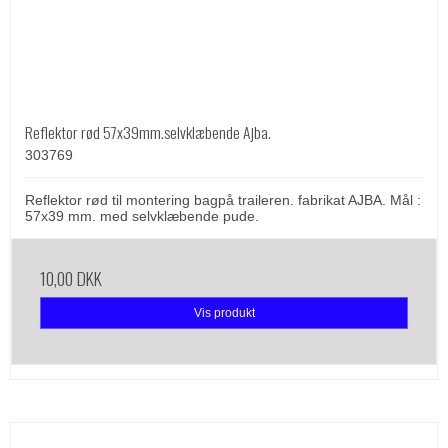
Reflektor rød 57x39mm.selvklæbende Ajba.
303769
Reflektor rød til montering bagpå traileren. fabrikat AJBA. Mål :
57x39 mm. med selvklæbende pude.
10,00 DKK
Vis produkt