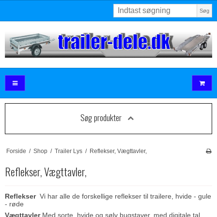
Søg
Søg produkter
Forside
/
Shop
/
Trailer Lys
/
Reflekser, Vægttavler,
Reflekser, Vægttavler,
Reflekser
Vi har alle de forskellige reflekser til trailere, hvide - gule
- røde
Vægttavler
Med sorte, hvide og sølv bugstaver, med digitale tal.