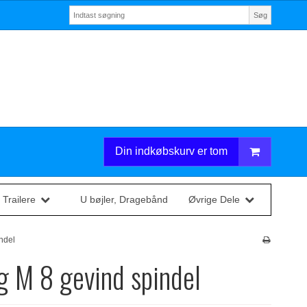
Søg
Din indkøbskurv er tom
 Trailere
U bøjler, Dragebånd
Øvrige Dele
indel
g M 8 gevind spindel