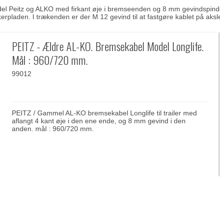
el Peitz og ALKO med firkant øje i bremseenden og 8 mm gevindspindel 
rpladen. I trækenden er der M 12 gevind til at fastgøre kablet på aksl
PEITZ - Ældre AL-KO. Bremsekabel Model Longlife.
Mål : 960/720 mm.
99012
PEITZ / Gammel AL-KO bremsekabel Longlife til trailer med
aflangt 4 kant øje i den ene ende, og 8 mm gevind i den
anden. mål : 960/720 mm.