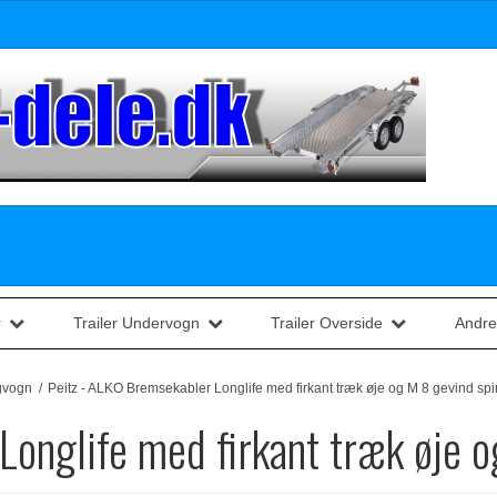
r
Trailer Undervogn
Trailer Overside
Andre
ngvogn
/
Peitz - ALKO Bremsekabler Longlife med firkant træk øje og M 8 gevind sp
Longlife med firkant træk øje o