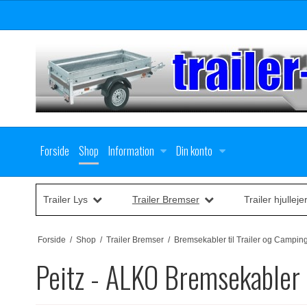
Forside
Shop
Information
Din konto
Trailer Lys
Trailer Bremser
Trailer hjulleje
Forside
/
Shop
/
Trailer Bremser
/
Bremsekabler til Trailer og Campi
Peitz - ALKO Bremsekabler 