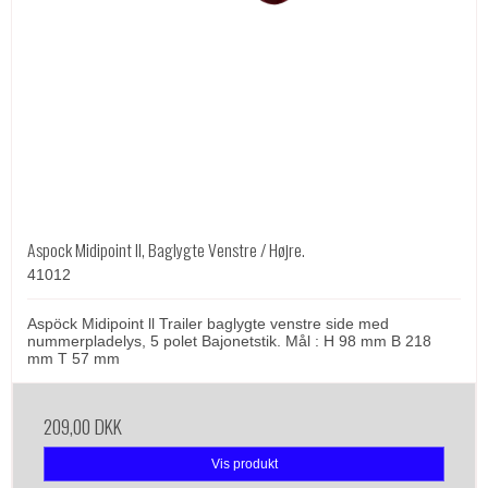
Aspock Midipoint II, Baglygte Venstre / Højre.
41012
Aspöck Midipoint ll Trailer baglygte venstre side med
nummerpladelys, 5 polet Bajonetstik. Mål : H 98 mm B 218
mm T 57 mm
209,00 DKK
Vis produkt