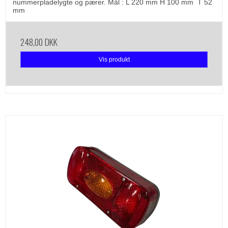
nummerpladelygte og pærer. Mål : L 220 mm H 100 mm T 52
mm
248,00 DKK
Vis produkt