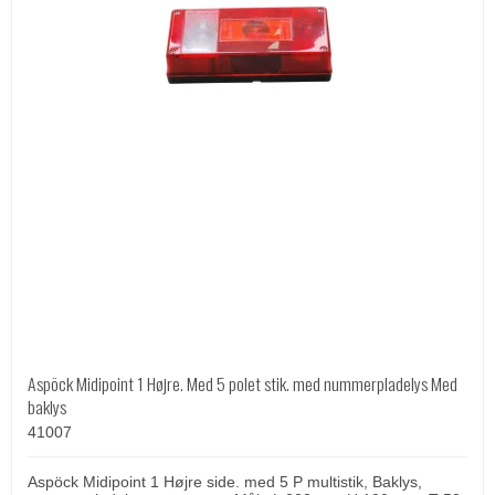
Aspöck Midipoint 1 Højre. Med 5 polet stik. med nummerpladelys Med
baklys
41007
Aspöck Midipoint 1 Højre side. med 5 P multistik, Baklys,