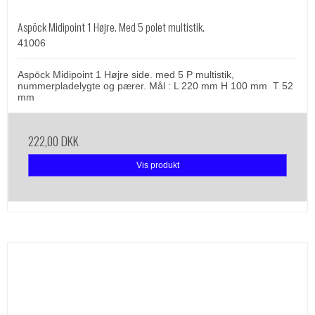
Aspöck Midipoint 1 Højre. Med 5 polet multistik.
41006
Aspöck Midipoint 1 Højre side. med 5 P multistik,
nummerpladelygte og pærer. Mål : L 220 mm H 100 mm T 52
mm
222,00 DKK
Vis produkt