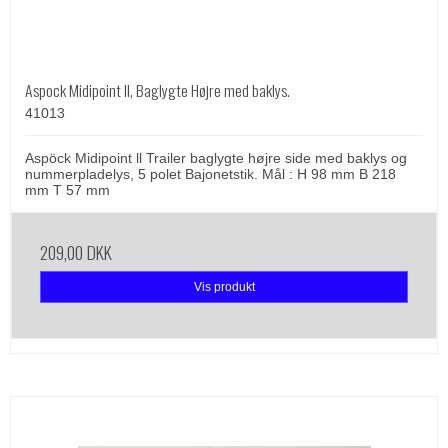
Aspock Midipoint II, Baglygte Højre med baklys.
41013
Aspöck Midipoint ll Trailer baglygte højre side med baklys og
nummerpladelys, 5 polet Bajonetstik. Mål : H 98 mm B 218
mm T 57 mm
209,00 DKK
Vis produkt