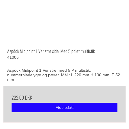
Aspöck Midipoint 1 Venstre side. Med 5 polet multistik.
41005
Aspöck Midipoint 1 Venstre. med 5 P multistik,
nummerpladelygte og pærer. Mål : L 220 mm H 100 mm T 52
mm
222,00 DKK
Vis produkt