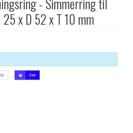
ingsring - Simmerring til
: d 25 x D 52 x T 10 mm
stk.
Køb