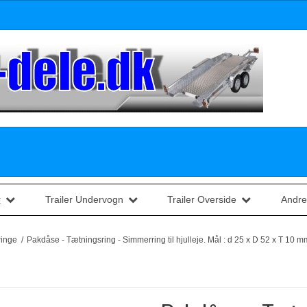
r
Trailer Undervogn
Trailer Overside
Andre
ringe
/
Pakdåse - Tætningsring - Simmerring til hjulleje. Mål : d 25 x D 52 x T 10 