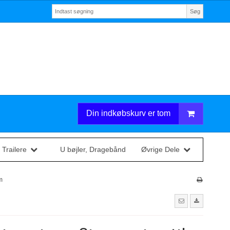
Søg
Din indkøbskurv er tom
 Trailere
U bøjler, Dragebånd
Øvrige Dele
mm