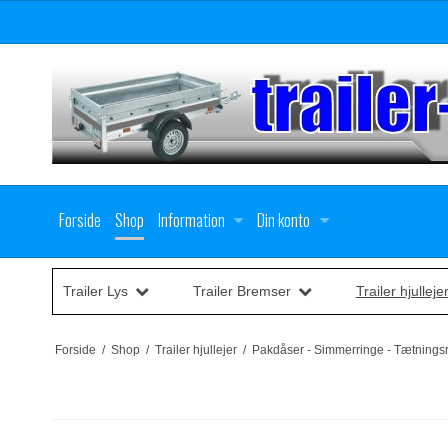
Forside
Shop
Information
Din konto
Trailer Lys
Trailer Bremser
Trailer hjulleje
Forside
/
Shop
/
Trailer hjullejer
/
Pakdåser - Simmerringe - Tætnings