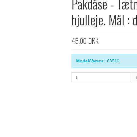
Pakdåse - Tætn
hjulleje. Mål 
45,00 DKK
Model/Varenr.:
63510