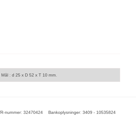
. Mål : d 25 x D 52 x T 10 mm.
R-nummer
:
32470424
Bankoplysninger
:
3409 - 10535824