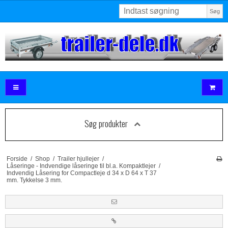
Søg
Søg produkter
Forside
/
Shop
/
Trailer hjullejer
/
Låseringe - Indvendige låseringe til bl.a. Kompaktlejer
/
Indvendig Låsering for Compactleje d 34 x D 64 x T 37
mm. Tykkelse 3 mm.