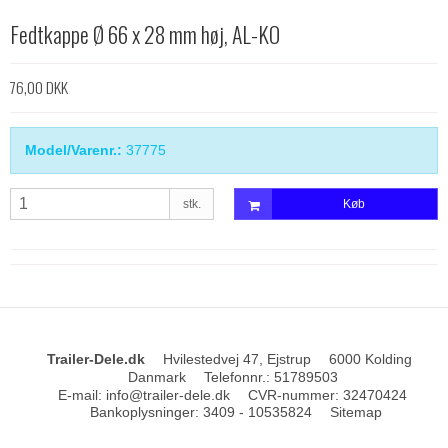
Fedtkappe Ø 66 x 28 mm høj, AL-KO
76,00 DKK
Model/Varenr.:
37775
stk.
Køb
Trailer-Dele.dk
Hvilestedvej 47, Ejstrup
6000 Kolding
Danmark
Telefonnr.
:
51789503
E-mail
:
info@trailer-dele.dk
CVR-nummer
:
32470424
Bankoplysninger
:
3409 - 10535824
Sitemap