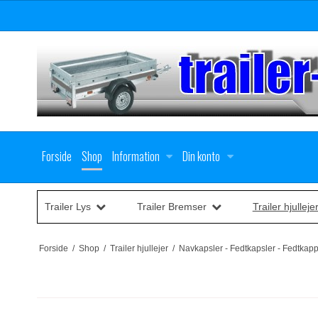
Forside
Shop
Information
Din konto
Trailer Lys
Trailer Bremser
Trailer hjulleje
Forside
/
Shop
/
Trailer hjullejer
/
Navkapsler - Fedtkapsler - Fedtkap