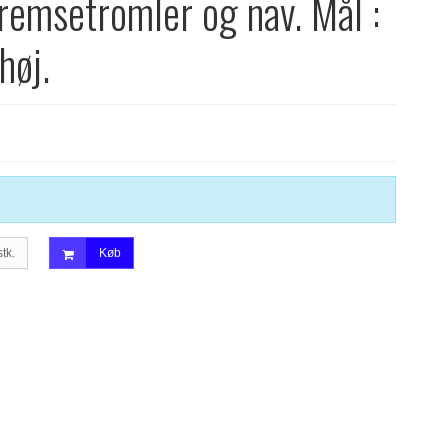
bremsetromler og nav. Mål :
høj.
stk.
Køb