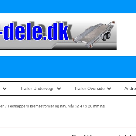
r
Trailer Undervogn
Trailer Overside
Andre
per
/
Fedtkappe til bremsetromler og nav. Mål : Ø 47 x 26 mm høj.