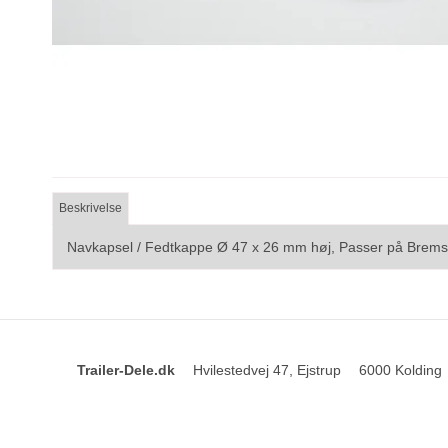
Beskrivelse
Navkapsel / Fedtkappe Ø 47 x 26 mm høj, Passer på Bremse
Trailer-Dele.dk
Hvilestedvej 47, Ejstrup
6000 Kolding