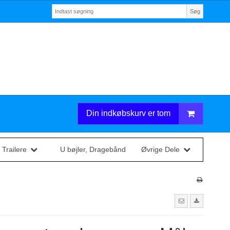
Søg
Din indkøbskurv er tom
 Trailere
U bøjler, Dragebånd
Øvrige Dele