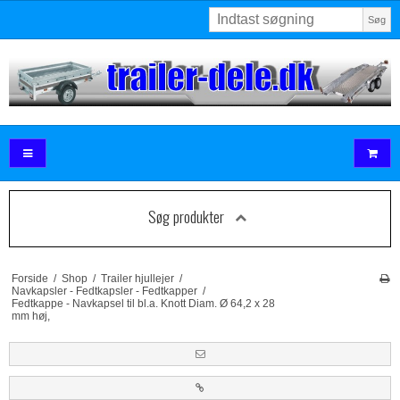
Søg
Søg produkter
Forside
/
Shop
/
Trailer hjullejer
/
Navkapsler - Fedtkapsler - Fedtkapper
/
Fedtkappe - Navkapsel til bl.a. Knott Diam. Ø 64,2 x 28
mm høj,